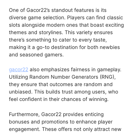
One of Gacor22’s standout features is its
diverse game selection. Players can find classic
slots alongside modern ones that boast exciting
themes and storylines. This variety ensures
there’s something to cater to every taste,
making it a go-to destination for both newbies
and seasoned gamers.
gacor22
also emphasizes fairness in gameplay.
Utilizing Random Number Generators (RNG),
they ensure that outcomes are random and
unbiased. This builds trust among users, who
feel confident in their chances of winning.
Furthermore, Gacor22 provides enticing
bonuses and promotions to enhance player
engagement. These offers not only attract new