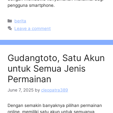
pengguna smartphone.
Categories
berita
Leave a comment
Gudangtoto, Satu Akun
untuk Semua Jenis
Permainan
June 7, 2025
by
cleopatra389
Dengan semakin banyaknya pilihan permainan
online, memiliki satu akun untuk semuanya