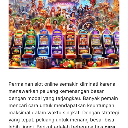
Permainan slot online semakin diminati karena
menawarkan peluang kemenangan besar
dengan modal yang terjangkau. Banyak pemain
mencari cara untuk mendapatkan keuntungan
maksimal dalam waktu singkat. Dengan strategi
yang tepat, peluang untuk menang besar bisa
lebih tinggi. Berikut adalah beberapa tips
cara