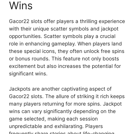
Wins
Gacor22 slots offer players a thrilling experience
with their unique scatter symbols and jackpot
opportunities. Scatter symbols play a crucial
role in enhancing gameplay. When players land
these special icons, they often unlock free spins
or bonus rounds. This feature not only boosts
excitement but also increases the potential for
significant wins.
Jackpots are another captivating aspect of
Gacor22 slots. The allure of striking it rich keeps
many players returning for more spins. Jackpot
wins can vary significantly depending on the
game selected, making each session
unpredictable and exhilarating. Players
frequently share stories about life-changing