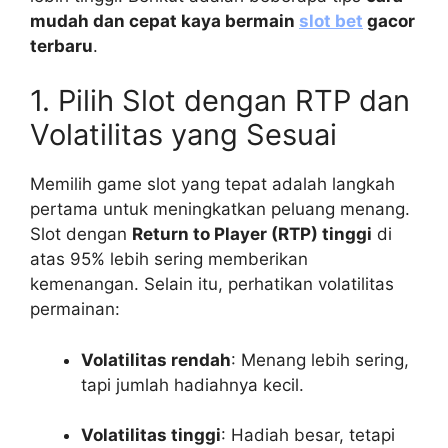
mudah dan cepat kaya bermain
slot bet
gacor
terbaru
.
1. Pilih Slot dengan RTP dan
Volatilitas yang Sesuai
Memilih game slot yang tepat adalah langkah
pertama untuk meningkatkan peluang menang.
Slot dengan
Return to Player (RTP) tinggi
di
atas 95% lebih sering memberikan
kemenangan. Selain itu, perhatikan volatilitas
permainan:
Volatilitas rendah
: Menang lebih sering,
tapi jumlah hadiahnya kecil.
Volatilitas tinggi
: Hadiah besar, tetapi