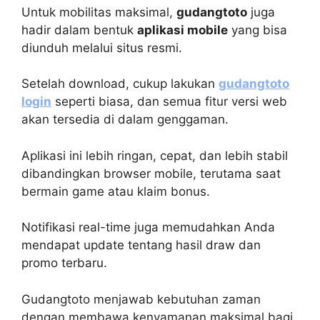
Untuk mobilitas maksimal,
gudangtoto
juga
hadir dalam bentuk
aplikasi mobile
yang bisa
diunduh melalui situs resmi.
Setelah download, cukup lakukan
gudangtoto
login
seperti biasa, dan semua fitur versi web
akan tersedia di dalam genggaman.
Aplikasi ini lebih ringan, cepat, dan lebih stabil
dibandingkan browser mobile, terutama saat
bermain game atau klaim bonus.
Notifikasi real-time juga memudahkan Anda
mendapat update tentang hasil draw dan
promo terbaru.
Gudangtoto menjawab kebutuhan zaman
dengan membawa kenyamanan maksimal bagi