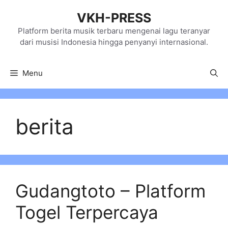
Skip
VKH-PRESS
to
content
Platform berita musik terbaru mengenai lagu teranyar
dari musisi Indonesia hingga penyanyi internasional.
Menu
berita
Gudangtoto – Platform
Togel Terpercaya