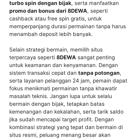
turbo spin dengan bijak
, serta manfaatkan
promo dan bonus dari 8DEWA
, seperti
cashback atau free spin gratis, untuk
memperpanjang durasi permainan tanpa harus
menambah deposit lebih banyak.
Selain strategi bermain, memilih situs
terpercaya seperti
8DEWA
sangat penting
untuk keamanan dan kenyamanan. Dengan
sistem transaksi cepat dan
tanpa potongan
,
serta layanan pelanggan 24 jam, pemain dapat
fokus menikmati permainan tanpa khawatir
masalah teknis. Jangan lupa untuk selalu
bermain dengan bijak, tetapkan batas
kemenangan dan kekalahan, serta tarik saldo
jika sudah mencapai target profit. Dengan
kombinasi strategi yang tepat dan bermain di
situs resmi, peluang menang besar akan