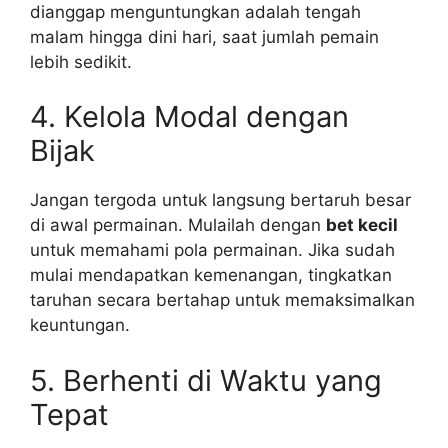
dianggap menguntungkan adalah tengah
malam hingga dini hari, saat jumlah pemain
lebih sedikit.
4. Kelola Modal dengan
Bijak
Jangan tergoda untuk langsung bertaruh besar
di awal permainan. Mulailah dengan
bet kecil
untuk memahami pola permainan. Jika sudah
mulai mendapatkan kemenangan, tingkatkan
taruhan secara bertahap untuk memaksimalkan
keuntungan.
5. Berhenti di Waktu yang
Tepat