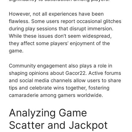
However, not all experiences have been
flawless. Some users report occasional glitches
during play sessions that disrupt immersion.
While these issues don’t seem widespread,
they affect some players’ enjoyment of the
game.
Community engagement also plays a role in
shaping opinions about Gacor22. Active forums
and social media channels allow users to share
tips and celebrate wins together, fostering
camaraderie among gamers worldwide.
Analyzing Game
Scatter and Jackpot