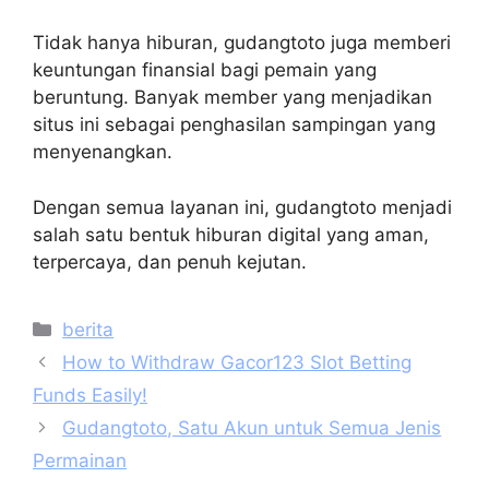
Tidak hanya hiburan, gudangtoto juga memberi
keuntungan finansial bagi pemain yang
beruntung. Banyak member yang menjadikan
situs ini sebagai penghasilan sampingan yang
menyenangkan.
Dengan semua layanan ini, gudangtoto menjadi
salah satu bentuk hiburan digital yang aman,
terpercaya, dan penuh kejutan.
Categories
berita
How to Withdraw Gacor123 Slot Betting
Funds Easily!
Gudangtoto, Satu Akun untuk Semua Jenis
Permainan