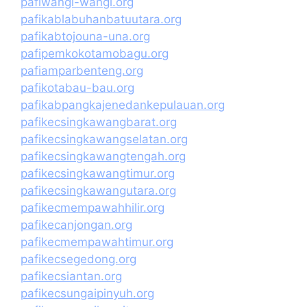
pafiwangi-wangi.org
pafikablabuhanbatuutara.org
pafikabtojouna-una.org
pafipemkokotamobagu.org
pafiamparbenteng.org
pafikotabau-bau.org
pafikabpangkajenedankepulauan.org
pafikecsingkawangbarat.org
pafikecsingkawangselatan.org
pafikecsingkawangtengah.org
pafikecsingkawangtimur.org
pafikecsingkawangutara.org
pafikecmempawahhilir.org
pafikecanjongan.org
pafikecmempawahtimur.org
pafikecsegedong.org
pafikecsiantan.org
pafikecsungaipinyuh.org