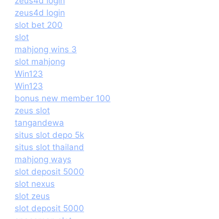
zeus4d login
zeus4d login
slot bet 200
slot
mahjong wins 3
slot mahjong
Win123
Win123
bonus new member 100
zeus slot
tangandewa
situs slot depo 5k
situs slot thailand
mahjong ways
slot deposit 5000
slot nexus
slot zeus
slot deposit 5000