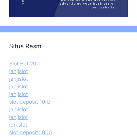
Situs Resmi
Slot Bet 200
janjislot
janjislot
janjislot
janjislot
slot deposit 10rb
janjislot
janjislot
idn slot
slot deposit 1000