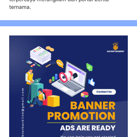
ternama.