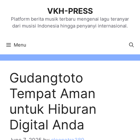
Skip
VKH-PRESS
to
content
Platform berita musik terbaru mengenai lagu teranyar
dari musisi Indonesia hingga penyanyi internasional.
Menu
Gudangtoto
Tempat Aman
untuk Hiburan
Digital Anda
June 7, 2025
by
cleopatra389