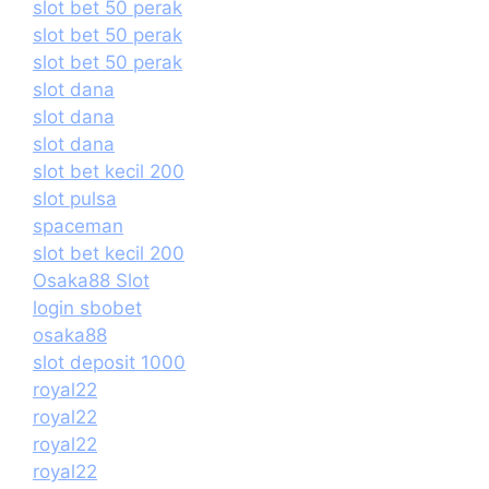
slot bet 50 perak
slot bet 50 perak
slot bet 50 perak
slot dana
slot dana
slot dana
slot bet kecil 200
slot pulsa
spaceman
slot bet kecil 200
Osaka88 Slot
login sbobet
osaka88
slot deposit 1000
royal22
royal22
royal22
royal22