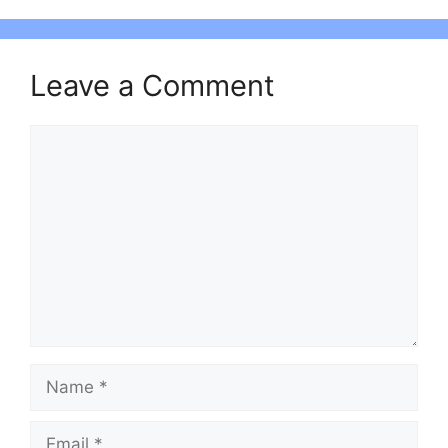
Leave a Comment
Comment
Name
Email