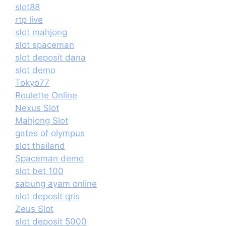
slot88
rtp live
slot mahjong
slot spaceman
slot deposit dana
slot demo
Tokyo77
Roulette Online
Nexus Slot
Mahjong Slot
gates of olympus
slot thailand
Spaceman demo
slot bet 100
sabung ayam online
slot deposit qris
Zeus Slot
slot deposit 5000