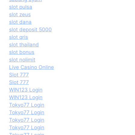
slot pulsa
slot zeus
slot dana
slot deposit 5000
slot qris
slot thailand
slot bonus
slot nolimit
Live Casino Online
Slot 777
Slot 777
WIN123 Login
WIN123 Login
Tokyo77 Login
Tokyo77 Login
Tokyo77 Login
Tokyo77 Login