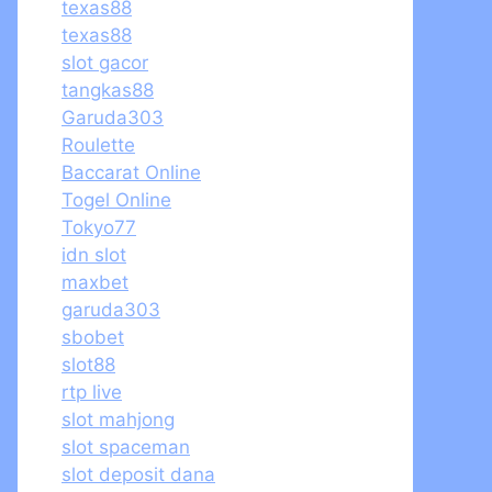
texas88
texas88
slot gacor
tangkas88
Garuda303
Roulette
Baccarat Online
Togel Online
Tokyo77
idn slot
maxbet
garuda303
sbobet
slot88
rtp live
slot mahjong
slot spaceman
slot deposit dana