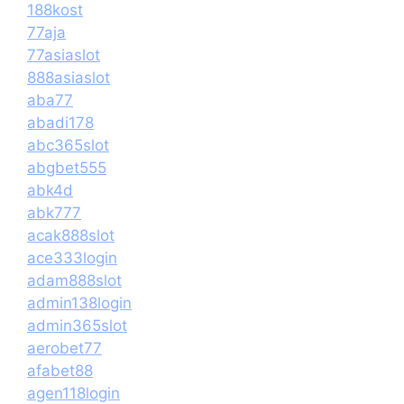
188kost
77aja
77asiaslot
888asiaslot
aba77
abadi178
abc365slot
abgbet555
abk4d
abk777
acak888slot
ace333login
adam888slot
admin138login
admin365slot
aerobet77
afabet88
agen118login