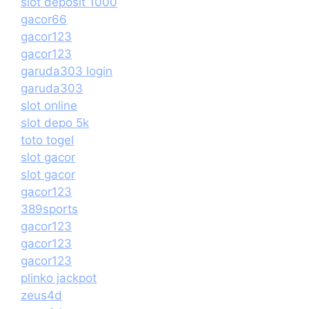
slot deposit 1000
gacor66
gacor123
gacor123
garuda303 login
garuda303
slot online
slot depo 5k
toto togel
slot gacor
slot gacor
gacor123
389sports
gacor123
gacor123
gacor123
plinko jackpot
zeus4d