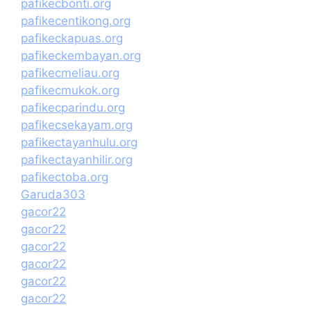
pafikecbonti.org
pafikecentikong.org
pafikeckapuas.org
pafikeckembayan.org
pafikecmeliau.org
pafikecmukok.org
pafikecparindu.org
pafikecsekayam.org
pafikectayanhulu.org
pafikectayanhilir.org
pafikectoba.org
Garuda303
gacor22
gacor22
gacor22
gacor22
gacor22
gacor22