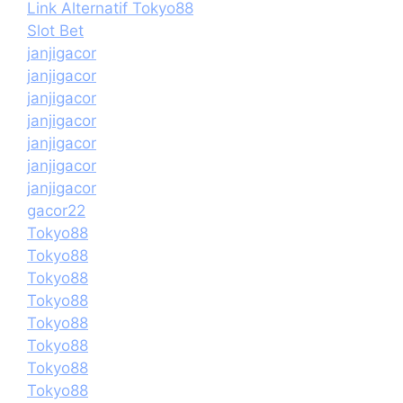
Link Alternatif Tokyo88
Slot Bet
janjigacor
janjigacor
janjigacor
janjigacor
janjigacor
janjigacor
janjigacor
gacor22
Tokyo88
Tokyo88
Tokyo88
Tokyo88
Tokyo88
Tokyo88
Tokyo88
Tokyo88