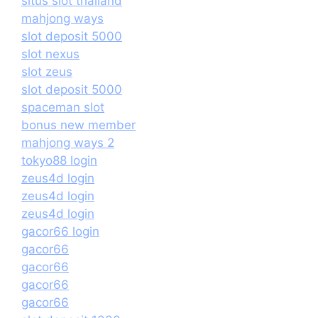
situs slot thailand
mahjong ways
slot deposit 5000
slot nexus
slot zeus
slot deposit 5000
spaceman slot
bonus new member
mahjong ways 2
tokyo88 login
zeus4d login
zeus4d login
zeus4d login
gacor66 login
gacor66
gacor66
gacor66
gacor66