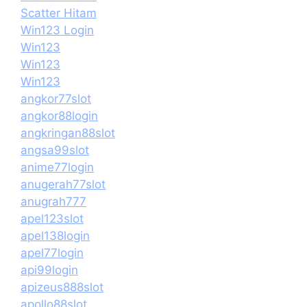
Scatter Hitam
Win123 Login
Win123
Win123
Win123
angkor77slot
angkor88login
angkringan88slot
angsa99slot
anime77login
anugerah77slot
anugrah777
apel123slot
apel138login
apel77login
api99login
apizeus888slot
apollo88slot