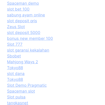
Spaceman demo
slot bet 100
sabung ayam online
slot deposit qris
Zeus Slot
slot deposit 5000
bonus new member 100
Slot 777
slot garansi kekalahan
Sbobet
Mahjong Ways 2
Tokyo88
slot dana
Tokyo88
Slot Demo Pragmatic
Spaceman slot
Slot pulsa
tangkasnet