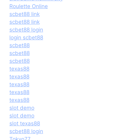
Roulette Online
scbet88 link
scbet88 link
scbet88 login
login scbet88
scbet88
scbet88
scbet88
texas88
texas88
texas88
texas88
texas88
slot demo
slot demo
slot texas88
scbet88 login
Tokyo77