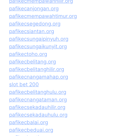
pafikecmempawahhilir.org
pafikecanjongan.org
pafikecmempawahtimur.org
pafikecsegedong.org
pafikecsiantan.org
pafikecsungaipinyuh.org
pafikecsungaikunyit.org
pafikectoho.org
pafikecbelitang.org
pafikecbelitanghilir.org
pafikecnangamahap.org
slot bet 200
pafikecbelitanghulu.org
pafikecnangataman.org
pafikecsekadauhilir.org
pafikecsekadauhulu.org
pafikecbalai.org
pafikecbeduai.org