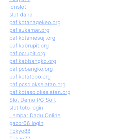
idnslot
slot dana
pafikotanagekeo.org
pafisukamar.org
pafikotamesuji.org
pafikabrupit.org
pafipcrupit.org
pafikabbangko.org
pafipcbangko.org
pafikotatebo.org
pafipcsolokselatan.org
pafikotasolokselatan.org
Slot Demo PG Soft
slot toto login
Lempar Dadu Online
gacor66 login
Tokyo88
Tokyo77