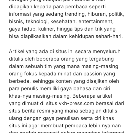
dibagikan kepada para pembaca seperti
informasi yang sedang trending, hiburan, politik,
bisnis, teknologi, kesehatan, entertainment,
gaya hidup, kuliner, hingga tips dan trik yang
bisa diaplikasikan dalam kehidupan sehari-hari.
Artikel yang ada di situs ini secara menyeluruh
ditulis oleh beberapa orang yang tergabung
dalam sebuah tim yang mana masing-masing
orang fokus kepada minat dan passion yang
berbeda, sehingga konten yang disajikan oleh
para penulis memiliki gaya bahasa dan ciri
khas-nya masing-masing. Beberapa artikel
yang dimuat di situs vkh-press.com berasal dari
situs berita resmi yang mana sebagian ditulis
ulang dengan gaya penulisan serta ciri khas
situs ini agar membuat pembaca lebih nyaman
dan mudah mengerti dalam menerima informasi