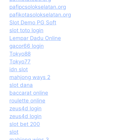
pafipcsolokselatan.org
pafikotasolokselatan.org
Slot Demo PG Soft
slot toto login
Lempar Dadu Online
gacor66 login
Tokyo88
Tokyo77
idn slot
mahjong ways 2
slot dana
baccarat online
roulette online
zeus4d login
zeus4d login
slot bet 200
slot
mahjong wins 3