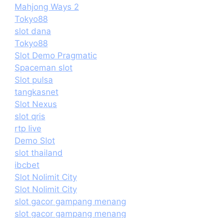
Mahjong Ways 2
Tokyo88
slot dana
Tokyo88
Slot Demo Pragmatic
Spaceman slot
Slot pulsa
tangkasnet
Slot Nexus
slot qris
rtp live
Demo Slot
slot thailand
ibcbet
Slot Nolimit City
Slot Nolimit City
slot gacor gampang menang
slot gacor gampang menang