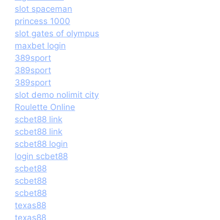
slot spaceman
princess 1000
slot gates of olympus
maxbet login
389sport
389sport
389sport
slot demo nolimit city
Roulette Online
scbet88 link
scbet88 link
scbet88 login
login scbet88
scbet88
scbet88
scbet88
texas88
texas88