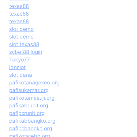
texas88
texas88
texas88
slot demo
slot demo
slot texas88
scbet88 login
Tokyo77
idnslot
slot dana
pafikotanagekeo.org
pafisukamar.org
pafikotamesuji.org
pafikabrupit.org
pafipcrupit.org
pafikabbangko.org
pafipcbangko.org
pafikotatebo.org