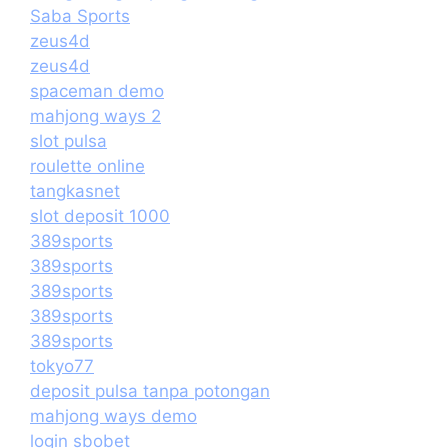
Saba Sports
zeus4d
zeus4d
spaceman demo
mahjong ways 2
slot pulsa
roulette online
tangkasnet
slot deposit 1000
389sports
389sports
389sports
389sports
389sports
tokyo77
deposit pulsa tanpa potongan
mahjong ways demo
login sbobet