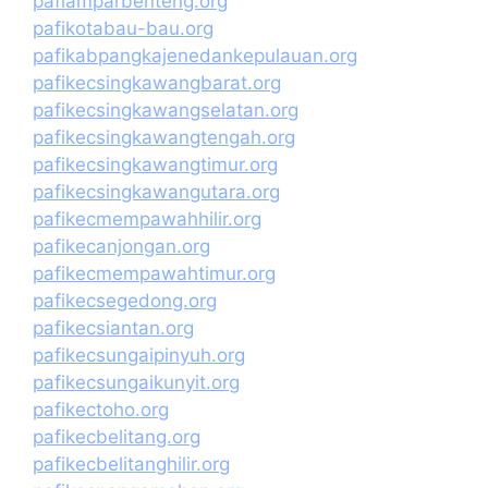
pafiamparbenteng.org
pafikotabau-bau.org
pafikabpangkajenedankepulauan.org
pafikecsingkawangbarat.org
pafikecsingkawangselatan.org
pafikecsingkawangtengah.org
pafikecsingkawangtimur.org
pafikecsingkawangutara.org
pafikecmempawahhilir.org
pafikecanjongan.org
pafikecmempawahtimur.org
pafikecsegedong.org
pafikecsiantan.org
pafikecsungaipinyuh.org
pafikecsungaikunyit.org
pafikectoho.org
pafikecbelitang.org
pafikecbelitanghilir.org