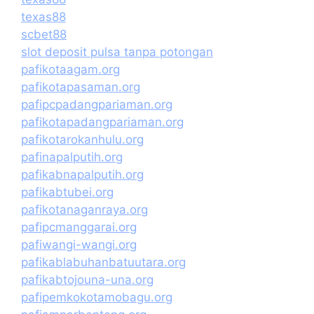
texas88
scbet88
slot deposit pulsa tanpa potongan
pafikotaagam.org
pafikotapasaman.org
pafipcpadangpariaman.org
pafikotapadangpariaman.org
pafikotarokanhulu.org
pafinapalputih.org
pafikabnapalputih.org
pafikabtubei.org
pafikotanaganraya.org
pafipcmanggarai.org
pafiwangi-wangi.org
pafikablabuhanbatuutara.org
pafikabtojouna-una.org
pafipemkokotamobagu.org