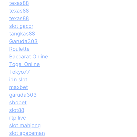
texas88
texas88
texas88
slot gacor
tangkas88
Garuda303
Roulette
Baccarat Online
Togel Online
Tokyo77
idn slot
maxbet
garuda303
sbobet
slot88
rtp live
slot mahjong
slot spaceman