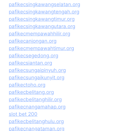
pafikecsingkawangselatan.org
pafikecsingkawangtengah.org
pafikecsingkawangtimur.org
pafikecsingkawangutara.org
pafikecmempawahhilir.org
pafikecanjongan.org
pafikecmempawahtimur.org
pafikecsegedong.org
pafikecsiantan.org
pafikecsungaipinyuh.org
pafikecsungaikunyit.org
pafikectoho.org
pafikecbelitang.org
pafikecbelitanghilir.org
pafikecnangamahap.org
slot bet 200
pafikecbelitanghulu.org
pafikecnangataman.org