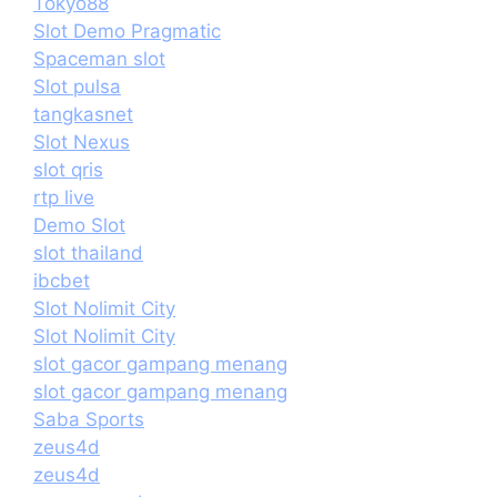
Tokyo88
Slot Demo Pragmatic
Spaceman slot
Slot pulsa
tangkasnet
Slot Nexus
slot qris
rtp live
Demo Slot
slot thailand
ibcbet
Slot Nolimit City
Slot Nolimit City
slot gacor gampang menang
slot gacor gampang menang
Saba Sports
zeus4d
zeus4d